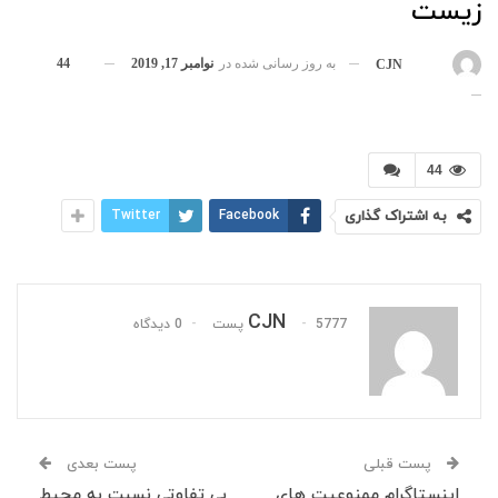
زیست
به روز رسانی شده در
نوامبر 17, 2019
44
بوسیله
CJN
44
به اشتراک گذاری
Facebook
Twitter
CJN
5777 پست
0 دیدگاه
پست قبلی
پست بعدی
اینستاگرام ممنوعیت های
بی تفاوتی نسبت به محیط