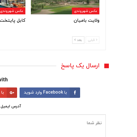
عکس شهروندی
عکس شهروندی
ولایت بامیان
کابل پایتخت 
قبلی
بعد
ارسال یک پاسخ
ith:
با Facebook وارد شوید
با Google وارد شوید
آدرس ایمیل 