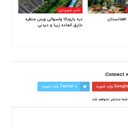
عکس شهروندی
افغانستان
دره بازوبالا ولسوالی ورس منظره
خارق العاده زیبا و دیدنی
Connect w
با Twitter وارد شوید
شما منتشر نخواهد شد.