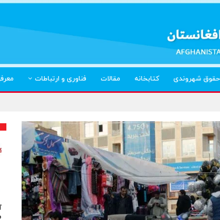
حقوق شهروندی
کتابخانه
مقالات
فناوری و ارتباطات
معرف
آ
م