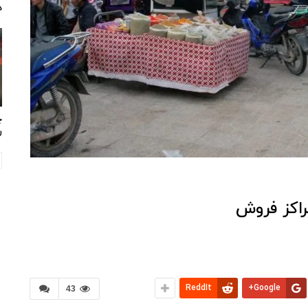
د
چ
ر
اکز فروش
ReddIt
Google+
43