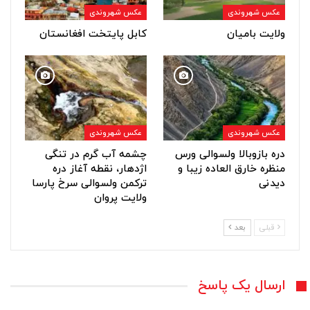
عکس شهروندی
عکس شهروندی
ولایت بامیان
کابل پایتخت افغانستان
عکس شهروندی
عکس شهروندی
دره بازوبالا ولسوالی ورس
چشمه آب گرم در تنگی
منظره خارق العاده زیبا و
اژدهار، نقطه آغاز دره
دیدنی
ترکمن ولسوالی سرخ پارسا
ولایت پروان
قبلی
بعد
ارسال یک پاسخ