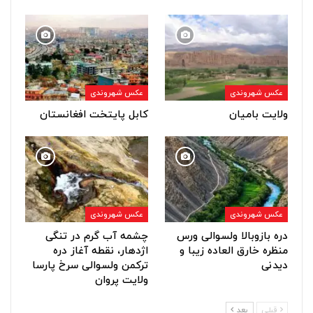
عکس شهروندی
عکس شهروندی
ولایت بامیان
کابل پایتخت افغانستان
عکس شهروندی
عکس شهروندی
دره بازوبالا ولسوالی ورس
چشمه آب گرم در تنگی
منظره خارق العاده زیبا و
اژدهار، نقطه آغاز دره
دیدنی
ترکمن ولسوالی سرخ پارسا
ولایت پروان
قبلی
بعد