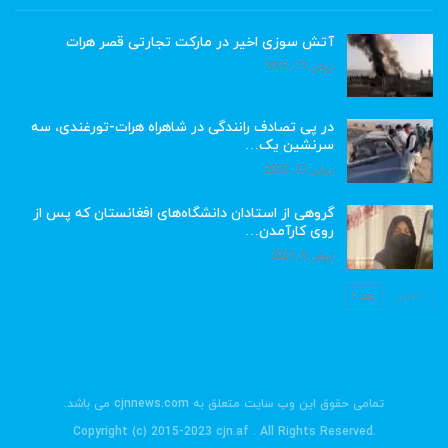
آتش سوزی اخیر در مارکت تجارتی قصر هرات
ژوئن 22, 2023
در پی تصادف رانندگی در شاهراه هرات-تورغندی، سه
سرنشین یک…
ژوئن 15, 2023
گروهی از استادان دانشگاه‌های افغانستان که پس از
روی کارآمدن…
ژوئن 6, 2023
قبلی
بعد
تمامی حقوق این وب سایت متعلق به cjnnews.com می باشد.
.Copyright (c) 2015-2023 cjn.af . All Rights Reserved