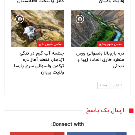
ولایت بامیان
کابل پایتخت افغانستان
عکس شهروندی
عکس شهروندی
دره بازوبالا ولسوالی ورس
چشمه آب گرم در تنگی
منظره خارق العاده زیبا و
اژدهار، نقطه آغاز دره
دیدنی
ترکمن ولسوالی سرخ پارسا
ولایت پروان
قبلی
بعد
ارسال یک پاسخ
Connect with: