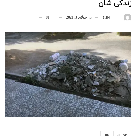
زندگی شان
در
جولای 3, 2021
81
بوسیله
CJN
81