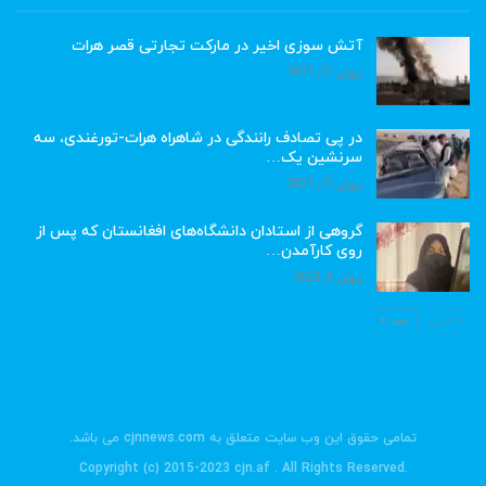
آتش سوزی اخیر در مارکت تجارتی قصر هرات
ژوئن 22, 2023
در پی تصادف رانندگی در شاهراه هرات-تورغندی، سه
سرنشین یک…
ژوئن 15, 2023
گروهی از استادان دانشگاه‌های افغانستان که پس از
روی کارآمدن…
ژوئن 6, 2023
قبلی
بعد
تمامی حقوق این وب سایت متعلق به cjnnews.com می باشد.
.Copyright (c) 2015-2023 cjn.af . All Rights Reserved