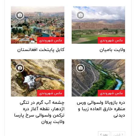
عکس شهروندی
عکس شهروندی
ولایت بامیان
کابل پایتخت افغانستان
عکس شهروندی
عکس شهروندی
دره بازوبالا ولسوالی ورس
چشمه آب گرم در تنگی
منظره خارق العاده زیبا و
اژدهار، نقطه آغاز دره
دیدنی
ترکمن ولسوالی سرخ پارسا
ولایت پروان
قبلی
بعد