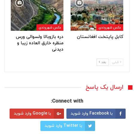
عکس شهروندی
عکس شهروندی
کابل پایتخت افغانستان
دره بازوبالا ولسوالی ورس
منظره خارق العاده زیبا و
دیدنی
قبلی
بعد
ارسال یک پاسخ
Connect with:
با Facebook وارد شوید
با Google وارد شوید
با Twitter وارد شوید