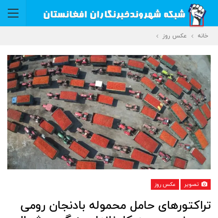
خانه
عکس روز
تصویر
عکس روز
تراکتورهای حامل محموله بادنجان رومی