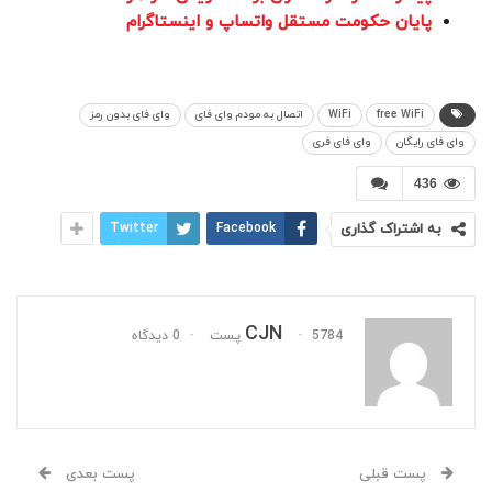
پایان حکومت مستقل واتساپ و اینستاگرام
free WiFi
WiFi
اتصال به مودم وای فای
وای فای بدون رمز
وای فای رایگان
وای فای فری
436
به اشتراک گذاری
Facebook
Twitter
CJN
5784 پست
0 دیدگاه
پست قبلی
پست بعدی