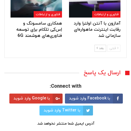
فناوری و ارتباطات
فناوری و ارتباطات
آمازون با آنتن اولترا وارد
همکاری سامسونگ و
رقابت اینترنت ماهواره‌ای
اِس‌کِی تلکام برای توسعه
سازمانی شد
فناوری‌های هوشمند 6G
قبلی
بعد
ارسال یک پاسخ
Connect with:
با Facebook وارد شوید
با Google وارد شوید
با Twitter وارد شوید
آدرس ایمیل شما منتشر نخواهد شد.