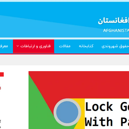
حقوق شهروندی
کتابخانه
مقالات
فناوری و ارتباطات
معرف
آ
م