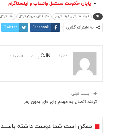
پایان حکومت مستقل واتساپ و اینستاگرام
ترفند قفل کردن گوگل کروم
قفل گذاری مرورگر گوگل
قفل گوگل 
به اشتراک گذاری
Facebook
Twitter
CJN
5777 پست
0 دیدگاه
پست قبلی
ترفند اتصال به مودم وای فای بدون رمز
ممکن است شما دوست داشته باشید