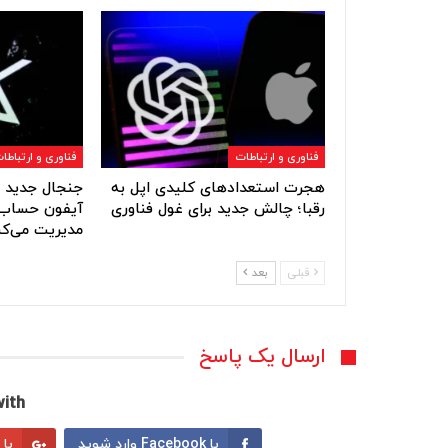
فناوری و ارتباطات
فناوری و ارتباطا
هجرت استعدادهای کلیدی اپل به
جنجال جدید ا
رقبا؛ چالش جدید برای غول فناوری
آیفون حساب‌
مدیریت می‌کن
قبلی
بعد
ارسال یک پاسخ
ith:
با Facebook وارد شوید
با Google وارد شوید