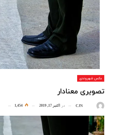
عکس شهروندی
تصویری معنادار
در
اکتبر 17, 2019
1,454
بوسیله
CJN