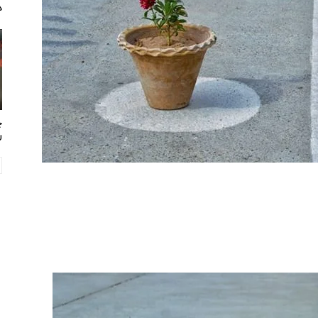
د
چ
ر