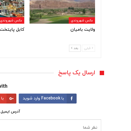
عکس شهروندی
عکس شهروندی
ولایت بامیان
کابل پایتخت 
قبلی
بعد
ارسال یک پاسخ
ith:
با Facebook وارد شوید
با Google وارد شوید
آدرس ایمیل 