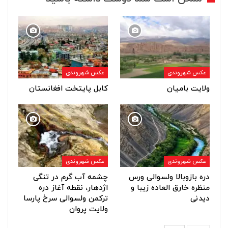
عکس شهروندی
عکس شهروندی
ولایت بامیان
کابل پایتخت افغانستان
عکس شهروندی
عکس شهروندی
دره بازوبالا ولسوالی ورس
چشمه آب گرم در تنگی
منظره خارق العاده زیبا و
اژدهار، نقطه آغاز دره
دیدنی
ترکمن ولسوالی سرخ پارسا
ولایت پروان