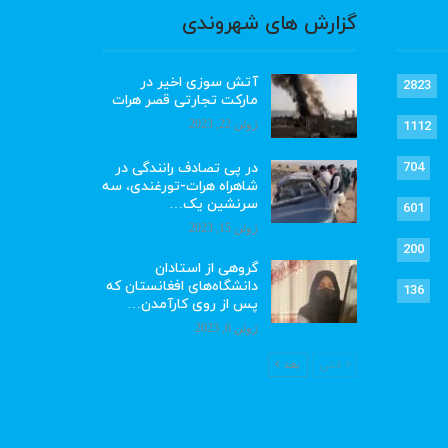
گزارش های شهروندی
آتش سوزی اخیر در
2823
مارکت تجارتی قصر هرات
ژوئن 22, 2023
1112
در پی تصادف رانندگی در
704
شاهراه هرات-تورغندی، سه
سرنشین یک…
601
ژوئن 15, 2023
200
گروهی از استادان
دانشگاه‌های افغانستان که
136
پس از روی کارآمدن…
ژوئن 6, 2023
قبلی
بعد