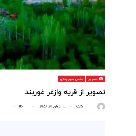
تصویر
عکس شهروندی
تصویر از قریه وازغر غوربند
در
ژوئن 20, 2023
85
بوسیله
CJN