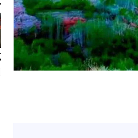
د
چ
ر