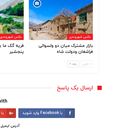
عکس شهروندی
عکس شهروندی
بازار مشترک میان دو ولسوالی
قریه گک ما ب
فراشغان ودولت شاه
پنجشیر
قبلی
بعد
ارسال یک پاسخ
ith:
با Facebook وارد شوید
با Google وارد شوید
آدرس ایمیل 