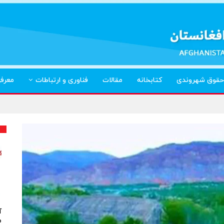
حقوق شهروندی
کتابخانه
مقالات
فناوری و ارتباطات
معرف
آ
م