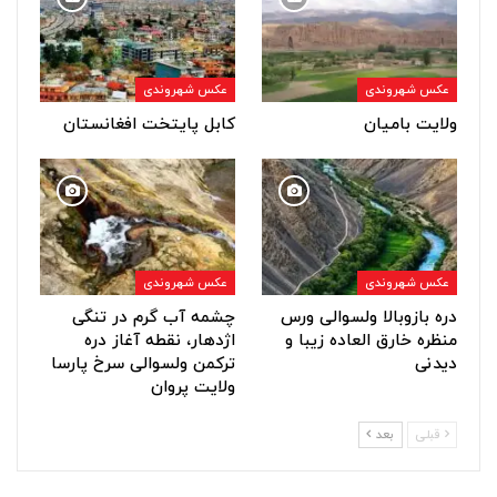
عکس شهروندی
عکس شهروندی
ولایت بامیان
کابل پایتخت افغانستان
عکس شهروندی
عکس شهروندی
دره بازوبالا ولسوالی ورس
چشمه آب گرم در تنگی
منظره خارق العاده زیبا و
اژدهار، نقطه آغاز دره
دیدنی
ترکمن ولسوالی سرخ پارسا
ولایت پروان
قبلی
بعد