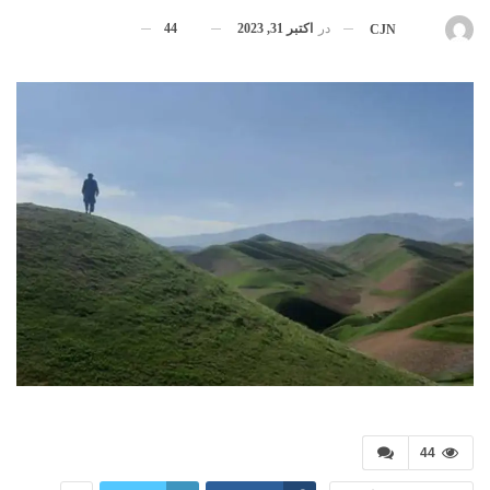
در
اکتبر 31, 2023
44
بوسیله
CJN
44