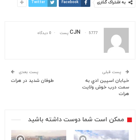
به اشتراک گذاری
Facebook
Twitter
CJN
5777 پست
0 دیدگاه
پست قبلی
پست بعدی
خيابان اسپين ادي به
طوفان شدید در هرات
سمت درب خوش ولایت
هرات
ممکن است شما دوست داشته باشید