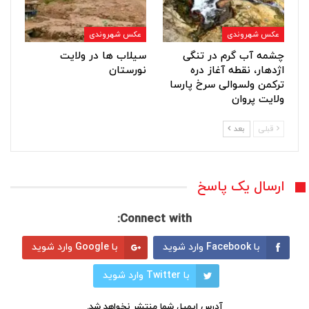
عکس شهروندی
عکس شهروندی
چشمه آب گرم در تنگی
سیلاب ها در ولایت
اژدهار، نقطه آغاز دره
نورستان
ترکمن ولسوالی سرخ پارسا
ولایت پروان
قبلی
بعد
ارسال یک پاسخ
Connect with:
با Facebook وارد شوید
با Google وارد شوید
با Twitter وارد شوید
آدرس ایمیل شما منتشر نخواهد شد.