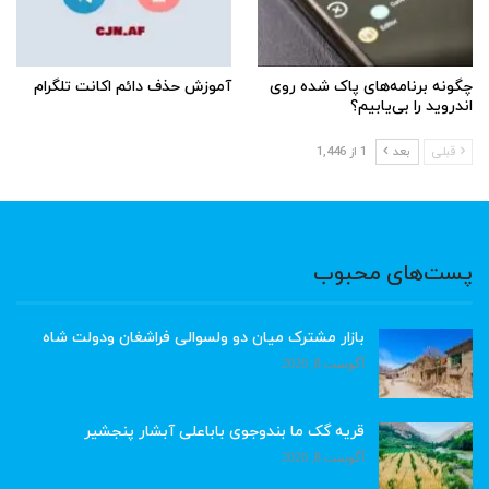
چگونه برنامه‌های پاک شده روی
آموزش حذف دائم اکانت تلگرام
اندروید را بی‌یابیم؟
قبلی
بعد
1 از 1,446
پست‌های محبوب
بازار مشترک میان دو ولسوالی فراشغان ودولت شاه
آگوست 8, 2026
قریه گک ما بندوجوی باباعلی آبشار پنجشیر
آگوست 8, 2026