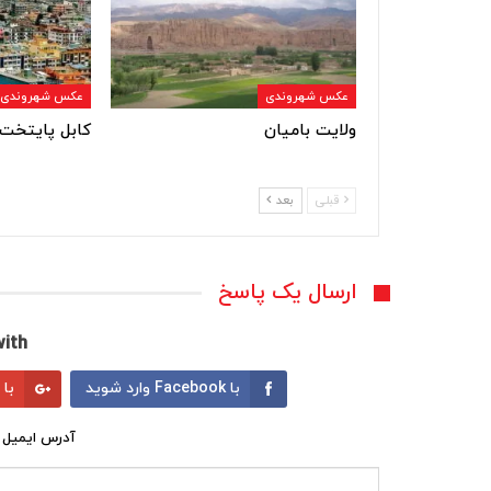
عکس شهروندی
عکس شهروندی
ولایت بامیان
کابل پایتخت 
قبلی
بعد
ارسال یک پاسخ
ith:
با Facebook وارد شوید
با Google وارد شوید
آدرس ایمیل 