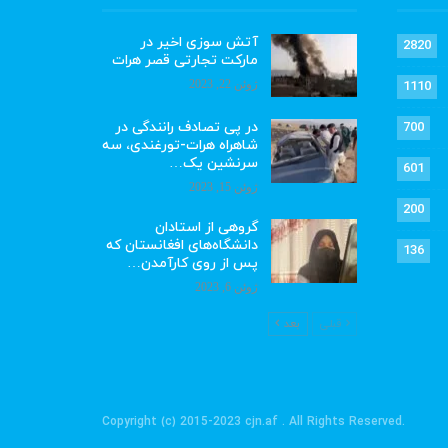
آتش سوزی اخیر در
2820
مارکت تجارتی قصر هرات
ژوئن 22, 2023
1110
در پی تصادف رانندگی در
700
شاهراه هرات-تورغندی، سه
سرنشین یک…
601
ژوئن 15, 2023
200
گروهی از استادان
دانشگاه‌های افغانستان که
136
پس از روی کارآمدن…
ژوئن 6, 2023
قبلی
بعد
.Copyright (c) 2015-2023 cjn.af . All Rights Reserved