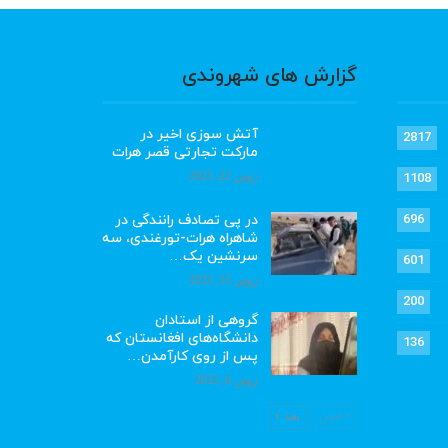
گزارش های شهروندی
آتش سوزی اخیر در
2817
مارکت تجارتی قصر هرات
ژوئن 22, 2023
1108
در پی تصادف رانندگی در
696
شاهراه هرات-تورغندی، سه
سرنشین یک…
601
ژوئن 15, 2023
200
گروهی از استادان
دانشگاه‌های افغانستان که
136
پس از روی کارآمدن…
ژوئن 6, 2023
قبلی
بعد