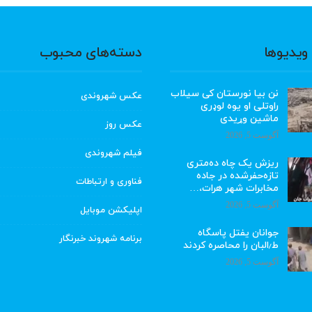
ویدیوها
دسته‌های محبوب
نن بیا نورستان کی سیلاب
عکس شهروندی
راوتلی او یوه لوډری
ماشین وړیدی
عکس روز
آگوست 5, 2026
فیلم شهروندی
ریزش یک چاه ده‌متری
تازه‌حفرشده در جاده
فناوری و ارتباطات
مخابرات شهر هرات،…
آگوست 5, 2026
اپلیکشن موبایل
جوانان یفتل پاسگاه
برنامه شهروند خبرنگار
ط٫البان را محاصره کردند
آگوست 5, 2026