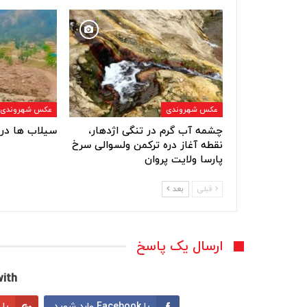
عکس شهروندی
عکس شهروندی
چشمه آب گرم در تنگی اژدهار،
سیلاب ها در 
نقطه آغاز دره ترکمن ولسوالی سرخ
پارسا ولایت پروان
قبلی
بعد
ارسال یک پاسخ
ith:
با Facebook وارد شوید
با Google وارد شوید