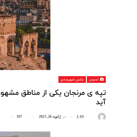
تصویر
عکس شهروندی
تپه ی مرنجان یکی از مناطق مشهور
آید
در
ژانویه 26, 2023
107
بوسیله
CJN