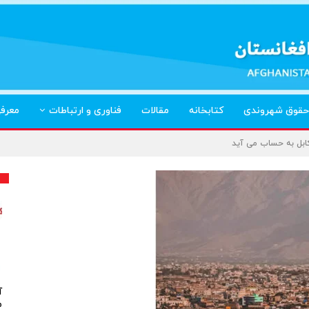
حقوق شهروندی
کتابخانه
مقالات
فناوری و ارتباطات
معرف
کابل به حساب می آید
آ
م