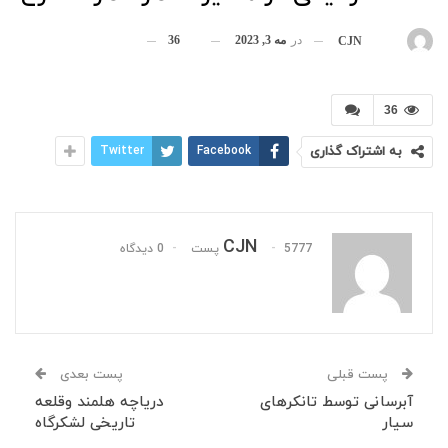
در
مه 3, 2023
36
بوسیله
CJN
36
به اشتراک گذاری
Facebook
Twitter
CJN
5777 پست
0 دیدگاه
پست قبلی
پست بعدی
آبرسانی توسط تانکرهای
دریاچه هلمند وقلعه
سیار
تاریخی لشکرگاه