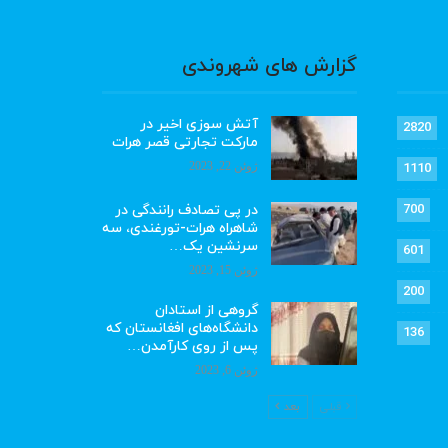
گزارش های شهروندی
آتش سوزی اخیر در
2820
مارکت تجارتی قصر هرات
ژوئن 22, 2023
1110
در پی تصادف رانندگی در
700
شاهراه هرات-تورغندی، سه
سرنشین یک…
601
ژوئن 15, 2023
200
گروهی از استادان
دانشگاه‌های افغانستان که
136
پس از روی کارآمدن…
ژوئن 6, 2023
قبلی
بعد