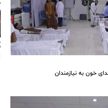
د
چ
ر