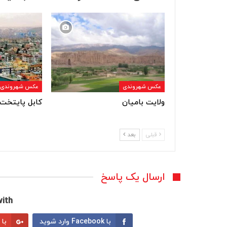
عکس شهروندی
عکس شهروندی
ولایت بامیان
کابل پایتخت 
قبلی
بعد
ارسال یک پاسخ
ith:
با Facebook وارد شوید
با Google وارد شوید