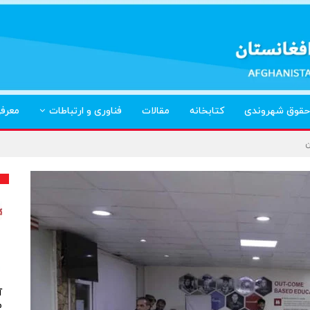
حقوق شهروندی
کتابخانه
مقالات
فناوری و ارتباطات
معرف
آ
م