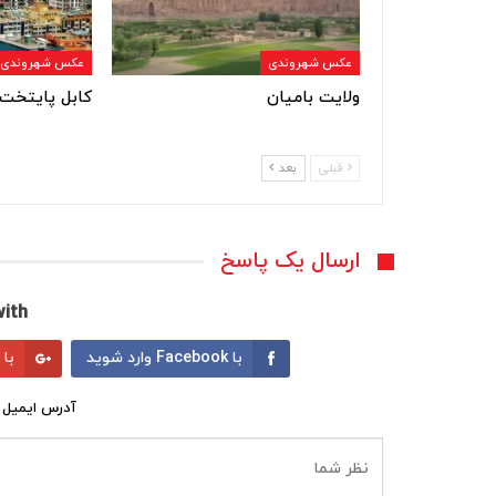
عکس شهروندی
عکس شهروندی
ولایت بامیان
کابل پایتخت 
قبلی
بعد
ارسال یک پاسخ
ith:
با Facebook وارد شوید
با Google وارد شوید
آدرس ایمیل 