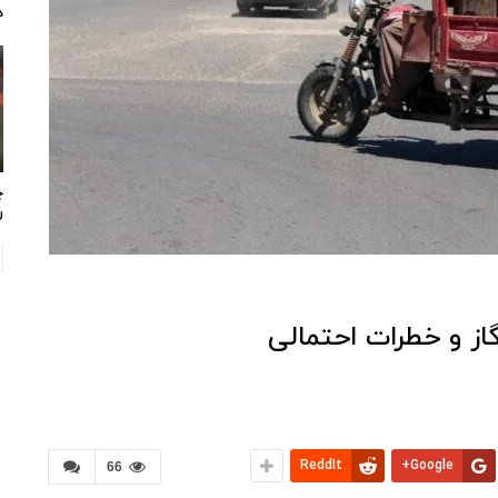
د
چ
ر
ز و خطرات احتمالی
ReddIt
Google+
66