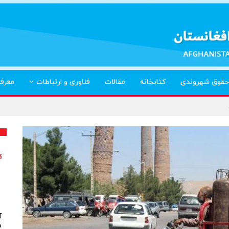
حقوق شهروندی
کتابخانه
مقالات
فناوری و ارتباطات
معرف
آ
م