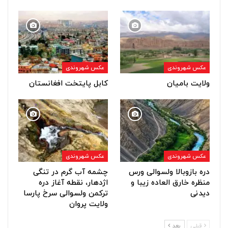
عکس شهروندی
عکس شهروندی
ولایت بامیان
کابل پایتخت افغانستان
عکس شهروندی
عکس شهروندی
دره بازوبالا ولسوالی ورس
چشمه آب گرم در تنگی
منظره خارق العاده زیبا و
اژدهار، نقطه آغاز دره
دیدنی
ترکمن ولسوالی سرخ پارسا
ولایت پروان
قبلی
بعد