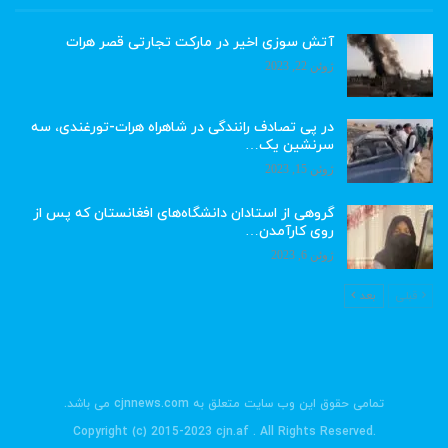
آتش سوزی اخیر در مارکت تجارتی قصر هرات
ژوئن 22, 2023
در پی تصادف رانندگی در شاهراه هرات-تورغندی، سه
سرنشین یک…
ژوئن 15, 2023
گروهی از استادان دانشگاه‌های افغانستان که پس از
روی کارآمدن…
ژوئن 6, 2023
قبلی
بعد
تمامی حقوق این وب سایت متعلق به cjnnews.com می باشد.
.Copyright (c) 2015-2023 cjn.af . All Rights Reserved