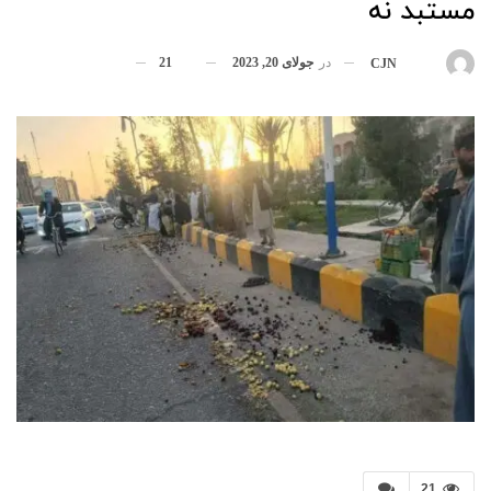
مستبد نه
در
جولای 20, 2023
21
بوسیله
CJN
21