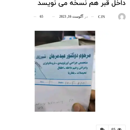
داخل قبر هم نسخه می نویسد
در
آگوست 16, 2023
65
بوسیله
CJN
65