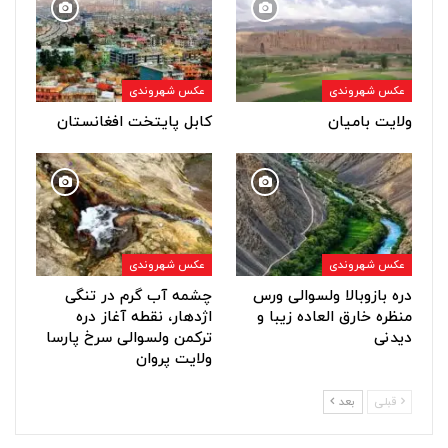
عکس شهروندی
عکس شهروندی
ولایت بامیان
کابل پایتخت افغانستان
عکس شهروندی
عکس شهروندی
دره بازوبالا ولسوالی ورس
چشمه آب گرم در تنگی
منظره خارق العاده زیبا و
اژدهار، نقطه آغاز دره
دیدنی
ترکمن ولسوالی سرخ پارسا
ولایت پروان
قبلی
بعد