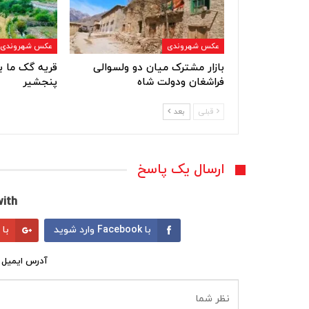
عکس شهروندی
عکس شهروندی
بازار مشترک میان دو ولسوالی
قریه گک ما ب
فراشغان ودولت شاه
پنجشیر
قبلی
بعد
ارسال یک پاسخ
ith:
با Facebook وارد شوید
با Google وارد شوید
آدرس ایمیل 