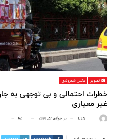
تصویر
عکس شهروندی
خطرات احتمالی و بی توجهی به جان
غیر معیاری
در
جولای 27, 2020
62
بوسیله
CJN