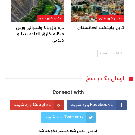
عکس شهروندی
عکس شهروندی
کابل پایتخت افغانستان
دره بازوبالا ولسوالی ورس
منظره خارق العاده زیبا و
دیدنی
قبلی
بعد
ارسال یک پاسخ
Connect with:
با Facebook وارد شوید
با Google وارد شوید
با Twitter وارد شوید
آدرس ایمیل شما منتشر نخواهد شد.