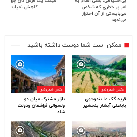
بی‌احتیاطی، یعنی اقدام به
قیمت یک قرص نان چرا
امر پر خطری که شخص
کاهش نمیابد
می‌بایستی از آن احتراز
می‌نمود
ممکن است شما دوست داشته باشید
عکس شهروندی
عکس شهروندی
قریه گک ما بندوجوی
بازار مشترک میان دو
باباعلی آبشار پنجشیر
ولسوالی فراشغان ودولت
شاه