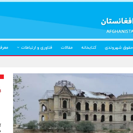
حقوق شهروندی
کتابخانه
مقالات
فناوری و ارتباطات
معرف
آ
م