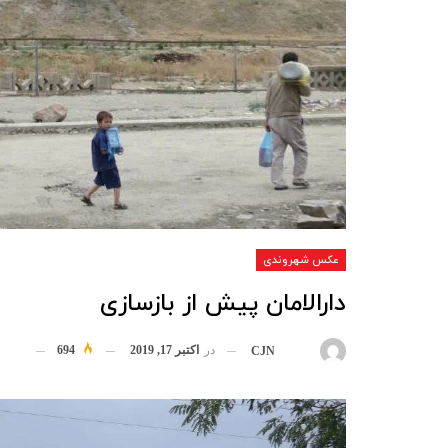
عکس شهروندی
دارالامان پیش از بازسازی
در
اکتبر 17, 2019
694
بوسیله
CJN