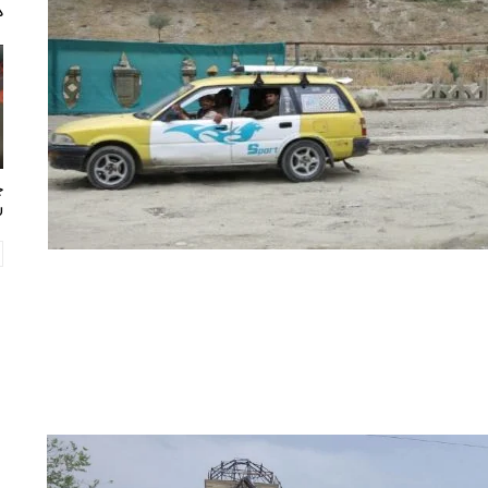
د
چ
ر