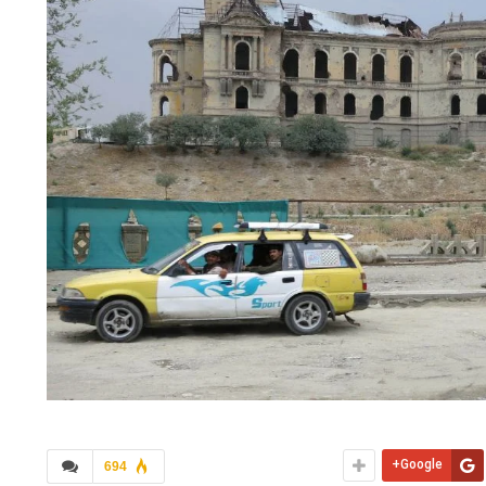
Google+
694