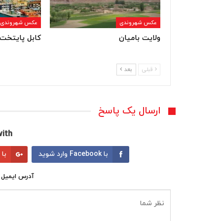
عکس شهروندی
عکس شهروندی
ولایت بامیان
کابل پایتخت 
قبلی
بعد
ارسال یک پاسخ
ith:
با Facebook وارد شوید
با Google وارد شوید
آدرس ایمیل 