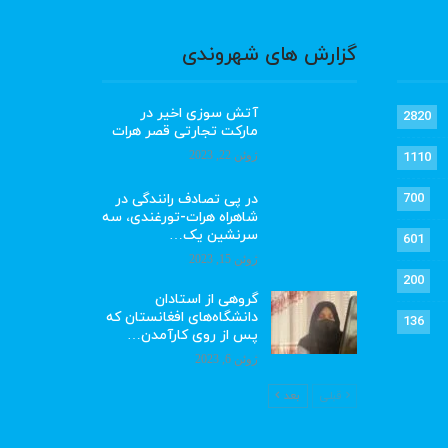
گزارش های شهروندی
آتش سوزی اخیر در
2820
مارکت تجارتی قصر هرات
ژوئن 22, 2023
1110
در پی تصادف رانندگی در
700
شاهراه هرات-تورغندی، سه
سرنشین یک…
601
ژوئن 15, 2023
200
گروهی از استادان
دانشگاه‌های افغانستان که
136
پس از روی کارآمدن…
ژوئن 6, 2023
قبلی
بعد