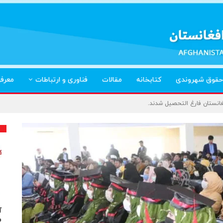
حقوق شهروندی
کتابخانه
مقالات
فناوری و ارتباطات
معرف
غانستان فارغ التحصیل شدند.
آ
م