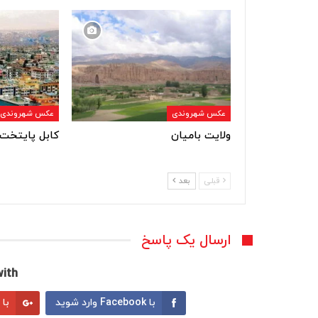
عکس شهروندی
عکس شهروندی
ولایت بامیان
کابل پایتخت 
قبلی
بعد
ارسال یک پاسخ
ith:
با Facebook وارد شوید
با Google وارد شوید