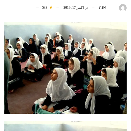
در
اکتبر 17, 2019
538
بوسیله
CJN