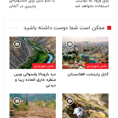
برای ورود به توئیتر،
با کدو تنبل برای جشنواره‌ای
استفاده نخواهد شد
پاییزی در آلمان
ممکن است شما دوست داشته باشید
عکس شهروندی
عکس شهروندی
کابل پایتخت افغانستان
دره بازوبالا ولسوالی ورس
منظره خارق العاده زیبا و
دیدنی