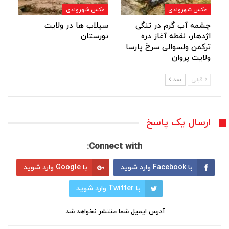
عکس شهروندی
عکس شهروندی
چشمه آب گرم در تنگی
سیلاب ها در ولایت
اژدهار، نقطه آغاز دره
نورستان
ترکمن ولسوالی سرخ پارسا
ولایت پروان
قبلی
بعد
ارسال یک پاسخ
Connect with:
با Facebook وارد شوید
با Google وارد شوید
با Twitter وارد شوید
آدرس ایمیل شما منتشر نخواهد شد.