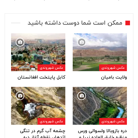
ممکن است شما دوست داشته باشید
عکس شهروندی
عکس شهروندی
ولایت بامیان
کابل پایتخت افغانستان
عکس شهروندی
عکس شهروندی
دره بازوبالا ولسوالی ورس
چشمه آب گرم در تنگی
منظره خارق العاده زیبا و
اژدهار، نقطه آغاز دره