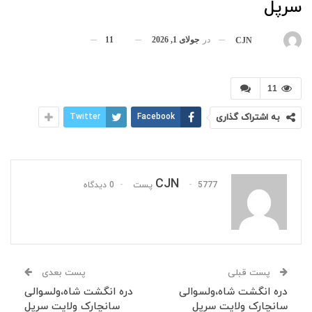
سرپل
در
جولای 1, 2026
11
بوسیله
CJN
11
به اشتراک گذاری
Facebook
Twitter
CJN
5777 پست
0 دیدگاه
پست قبلی
پست بعدی
دره انگشت شاه،ولسوالی
دره انگشت شاه،ولسوالی
سانچارک ولایت سرپل
سانچارک ولایت سرپل