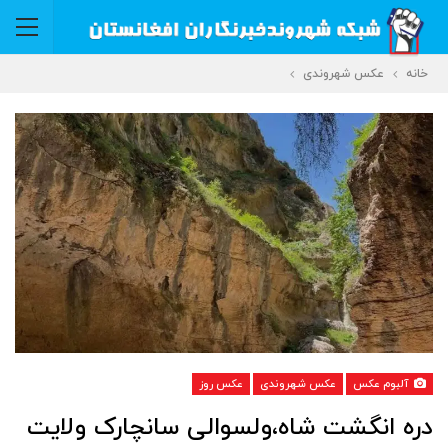
خانه
عکس شهروندی
آلبوم عکس
عکس شهروندی
عکس روز
دره انگشت شاه،ولسوالی سانچارک ولایت