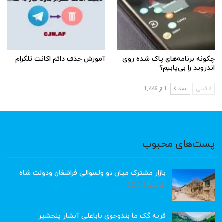
چگونه برنامه‌های پاک شده روی
آموزش حذف دائم اکانت تلگرام
اندروید را بی‌یابیم؟
قبلی
بعد
1 از 1,446
پست‌های محبوب
بازار مشترک میان دو ولسوالی فراشغان ودولت شاه
آگوست 8, 2026
قریه گک ما بندوجوی باباعلی آبشار پنجشیر