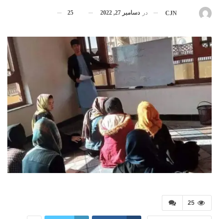
در
دسامبر 27, 2022
25
بوسیله
CJN
25