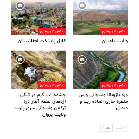
عکس شهروندی
عکس شهروندی
ولایت بامیان
کابل پایتخت افغانستان
عکس شهروندی
عکس شهروندی
دره بازوبالا ولسوالی ورس
چشمه آب گرم در تنگی
منظره خارق العاده زیبا و
اژدهار، نقطه آغاز دره
دیدنی
ترکمن ولسوالی سرخ پارسا
ولایت پروان
قبلی
بعد