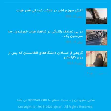
آتش سوزی اخیر در مارکت تجارتی قصر هرات
ژوئن 22, 2023
در پی تصادف رانندگی در شاهراه هرات-تورغندی، سه
سرنشین یک…
ژوئن 15, 2023
گروهی از استادان دانشگاه‌های افغانستان که پس از
روی کارآمدن…
ژوئن 6, 2023
قبلی
بعد
تمامی حقوق این وب سایت متعلق به cjnnews.com می باشد.
.Copyright (c) 2015-2023 cjn.af . All Rights Reserved