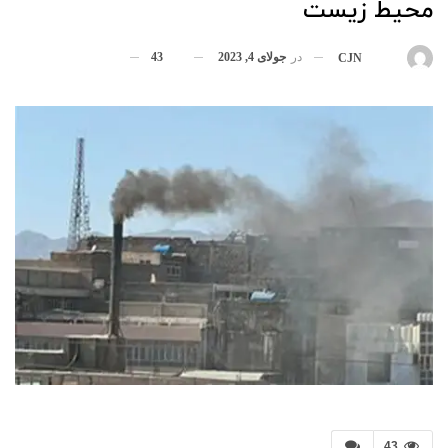
محیط زیست
در
جولای 4, 2023
43
بوسیله
CJN
43