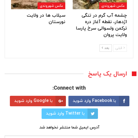
عکس شهروندی
عکس شهروندی
چشمه آب گرم در تنگی
سیلاب ها در ولایت
اژدهار، نقطه آغاز دره
نورستان
ترکمن ولسوالی سرخ پارسا
ولایت پروان
قبلی
بعد
ارسال یک پاسخ
Connect with:
با Facebook وارد شوید
با Google وارد شوید
با Twitter وارد شوید
آدرس ایمیل شما منتشر نخواهد شد.