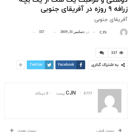
دوستی و مراقبت یک سگ از یک بچه
زرافه ۹ روزه در آفریقای جنوبی
آفریقای جنوبی
در
دسامبر 31, 2019
337
بوسیله
CJN
337
به اشتراک گذاری
Facebook
Twitter
CJN
5777 پست
0 دیدگاه
پست قبلی
پست بعدی