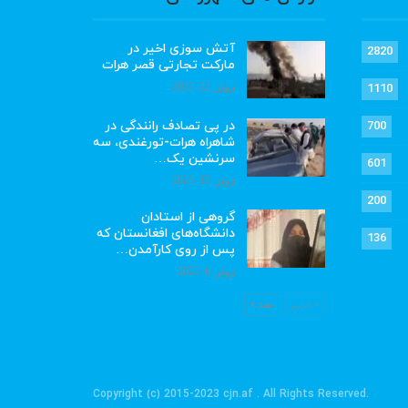
آتش سوزی اخیر در
2820
مارکت تجارتی قصر هرات
ژوئن 22, 2023
1110
در پی تصادف رانندگی در
700
شاهراه هرات-تورغندی، سه
سرنشین یک…
601
ژوئن 15, 2023
200
گروهی از استادان
دانشگاه‌های افغانستان که
136
پس از روی کارآمدن…
ژوئن 6, 2023
قبلی
بعد
.Copyright (c) 2015-2023 cjn.af . All Rights Reserved