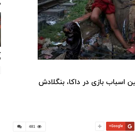
د
چ
ر
ن اسباب بازی در داکا، بنگلادش
Google+
481