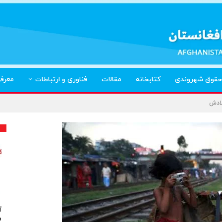
حقوق شهروندی
کتابخانه
مقالات
فناوری و ارتباطات
معرف
لادش
آ
م