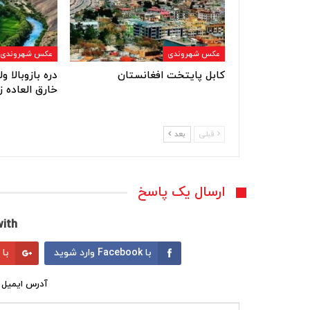
عکس شهروندی
عکس شهروندی
کابل پایتخت افغانستان
دره بازوبالا 
خارق العاده ز
قبلی
بعد
ارسال یک پاسخ
ith:
با Facebook وارد شوید
با Google وارد شوید
آدرس ایمیل 