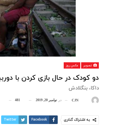
تصویر
عکس روز
دو کودک در حال بازی کردن با دوربی
داکا، بنگلادش
در
نوامبر 20, 2019
481
بوسیله
CJN
به اشتراک گذاری
Facebook
Twitter