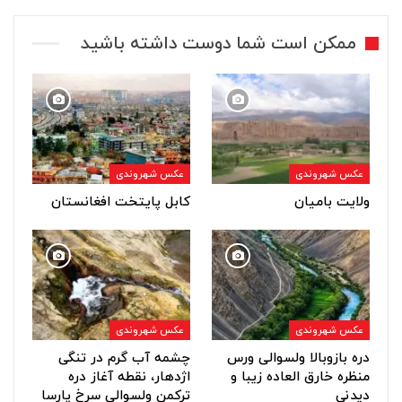
ممکن است شما دوست داشته باشید
عکس شهروندی
عکس شهروندی
ولایت بامیان
کابل پایتخت افغانستان
عکس شهروندی
عکس شهروندی
دره بازوبالا ولسوالی ورس
چشمه آب گرم در تنگی
منظره خارق العاده زیبا و
اژدهار، نقطه آغاز دره
دیدنی
ترکمن ولسوالی سرخ پارسا