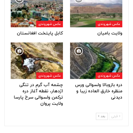
عکس شهروندی
عکس شهروندی
ولایت بامیان
کابل پایتخت افغانستان
عکس شهروندی
عکس شهروندی
دره بازوبالا ولسوالی ورس
چشمه آب گرم در تنگی
منظره خارق العاده زیبا و
اژدهار، نقطه آغاز دره
دیدنی
ترکمن ولسوالی سرخ پارسا
ولایت پروان
قبلی
بعد