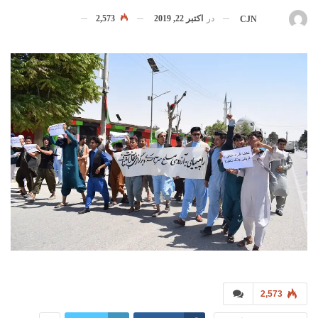
در
اکتبر 22, 2019
2,573
بوسیله
CJN
2,573