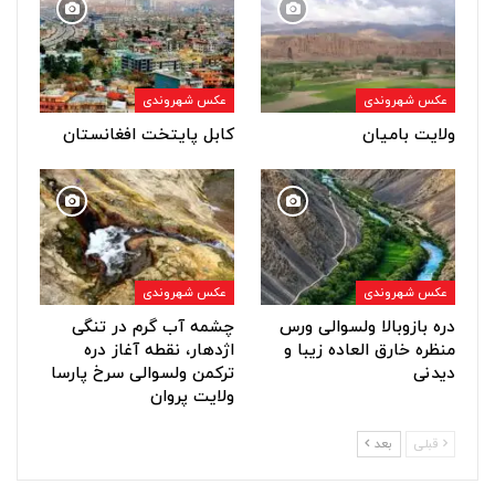
عکس شهروندی
عکس شهروندی
ولایت بامیان
کابل پایتخت افغانستان
عکس شهروندی
عکس شهروندی
دره بازوبالا ولسوالی ورس
چشمه آب گرم در تنگی
منظره خارق العاده زیبا و
اژدهار، نقطه آغاز دره
دیدنی
ترکمن ولسوالی سرخ پارسا
ولایت پروان
قبلی
بعد