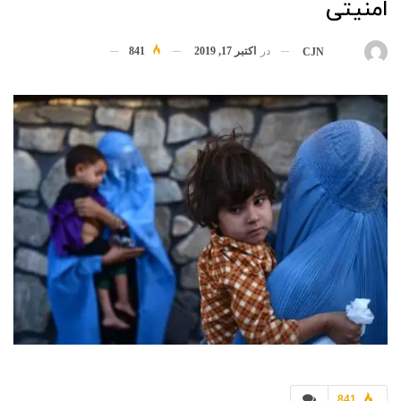
امنیتی
در
اکتبر 17, 2019
841
بوسیله
CJN
841