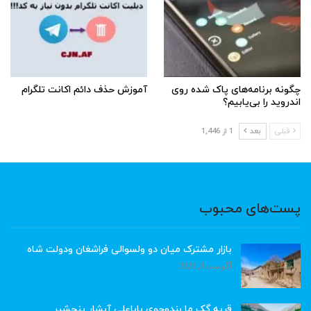
چگونه برنامه‌های پاک شده روی
آموزش حذف دائم اکانت تلگرام
اندروید را بی‌یابیم؟
قبلی
بعد
1 از 1,446
پست‌های محبوب
بازار مشترک میان دو ولسوالی فراشغان ودولت شاه
آگوست 8, 2026
قریه گک ما بندوجوی باباعلی آبشار پنجشیر