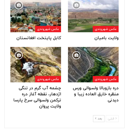
عکس شهروندی
عکس شهروندی
ولایت بامیان
کابل پایتخت افغانستان
عکس شهروندی
عکس شهروندی
دره بازوبالا ولسوالی ورس
چشمه آب گرم در تنگی
منظره خارق العاده زیبا و
اژدهار، نقطه آغاز دره
دیدنی
ترکمن ولسوالی سرخ پارسا
ولایت پروان
قبلی
بعد