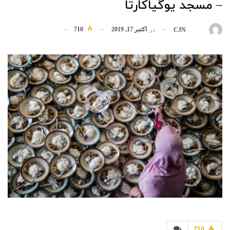
– مسجد یوگیاکارتا
در
اکتبر 17, 2019
710
بوسیله
CJN
710