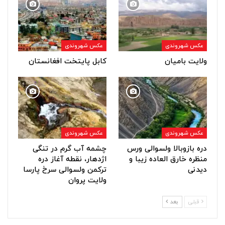
عکس شهروندی
عکس شهروندی
ولایت بامیان
کابل پایتخت افغانستان
عکس شهروندی
عکس شهروندی
دره بازوبالا ولسوالی ورس
چشمه آب گرم در تنگی
منظره خارق العاده زیبا و
اژدهار، نقطه آغاز دره
دیدنی
ترکمن ولسوالی سرخ پارسا
ولایت پروان
قبلی
بعد