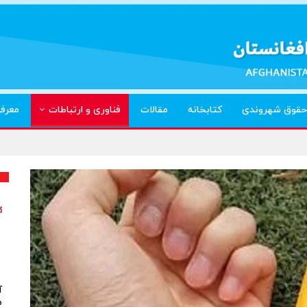
حقوق شهروندی
کتابخانه
مقالات
فناوری و ارتباطات
معرف
آ
م