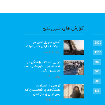
گزارش های شهروندی
آتش سوزی اخیر در
2820
مارکت تجارتی قصر هرات
ژوئن 22, 2023
1110
در پی تصادف رانندگی در
700
شاهراه هرات-تورغندی، سه
سرنشین یک…
601
ژوئن 15, 2023
200
گروهی از استادان
دانشگاه‌های افغانستان که
136
پس از روی کارآمدن…
ژوئن 6, 2023