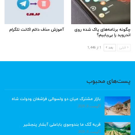
چگونه برنامه‌های پاک شده روی
آموزش حذف دائم اکانت تلگرام
اندروید را بی‌یابیم؟
قبلی
بعد
1 از 1,446
پست‌های محبوب
بازار مشترک میان دو ولسوالی فراشغان ودولت شاه
آگوست 8, 2026
قریه گک ما بندوجوی باباعلی آبشار پنجشیر
آگوست 8, 2026