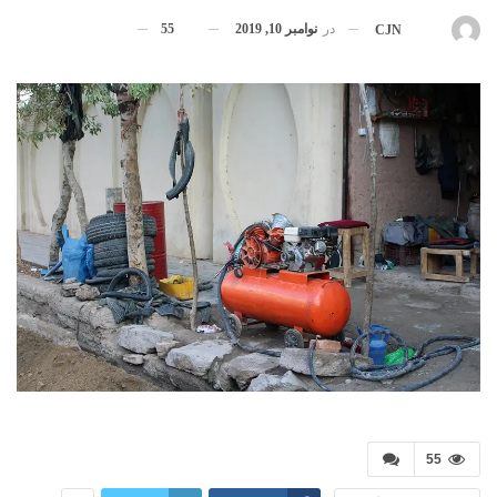
در
نوامبر 10, 2019
55
بوسیله
CJN
55