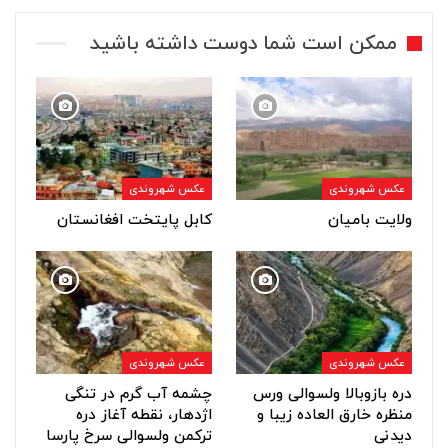
ممکن است شما دوست داشته باشید
عکس شهروندی
عکس شهروندی
ولایت بامیان
کابل پایتخت افغانستان
عکس شهروندی
عکس شهروندی
دره بازوبالا ولسوالی ورس
چشمه آب گرم در تنگی
منظره خارق العاده زیبا و
اژدهار، نقطه آغاز دره
دیدنی
ترکمن ولسوالی سرخ پارسا