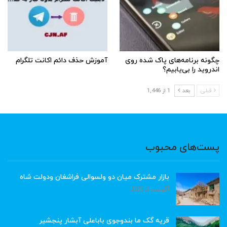
چگونه برنامه‌های پاک شده روی
آموزش حذف دائم اکانت تلگرام
اندروید را بی‌یابیم؟
قبلی
بعد
1 از 1,446
پست‌های محبوب
بازار مشترک میان دو ولسوالی فراشغان ودولت شاه
آگوست 8, 2026
قریه گک ما بندوجوی باباعلی آبشار پنجشیر