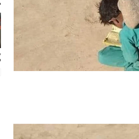
د
چ
ر