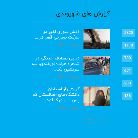
گزارش های شهروندی
آتش سوزی اخیر در
2820
مارکت تجارتی قصر هرات
ژوئن 22, 2023
1110
در پی تصادف رانندگی در
700
شاهراه هرات-تورغندی، سه
سرنشین یک…
601
ژوئن 15, 2023
200
گروهی از استادان
دانشگاه‌های افغانستان که
136
پس از روی کارآمدن…
ژوئن 6, 2023
قبلی
بعد