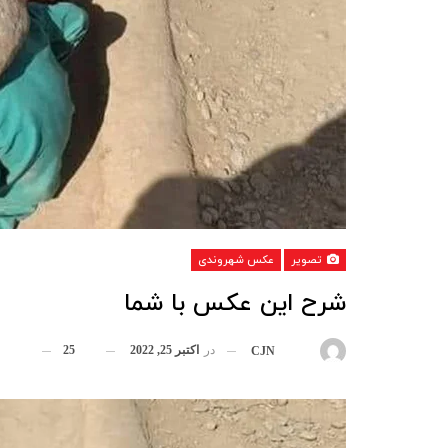
تصویر
عکس شهروندی
شرح این عکس با شما
در
اکتبر 25, 2022
25
بوسیله
CJN