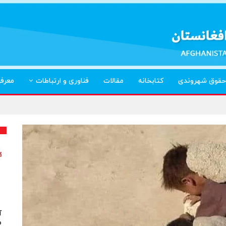
حقوق شهروندی
کتابخانه
مقالات
فناوری و ارتباطات
معرف
آ
م