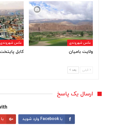
عکس شهروندی
عکس شهروندی
ولایت بامیان
کابل پایتخت 
قبلی
بعد
ارسال یک پاسخ
ith:
با Facebook وارد شوید
با Google وارد شوید