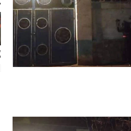
د
چ
ر