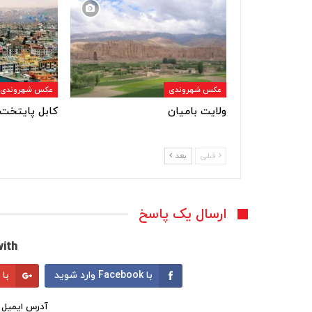
عکس شهروندی
عکس شهروندی
ولایت بامیان
کابل پایتخت 
قبلی
بعد
ارسال یک پاسخ
ith:
با Facebook وارد شوید
با Google وارد شوید
آدرس ایمیل 