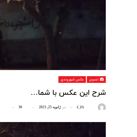
تصویر
عکس شهروندی
شرح این عکس با شما…
در
ژانویه 25, 2023
30
بوسیله
CJN