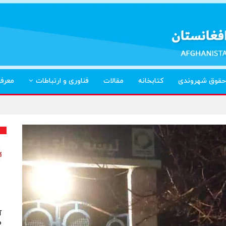
حقوق شهروندی
کتابخانه
مقالات
فناوری و ارتباطات
معرف
آ
م