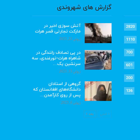
گزارش های شهروندی
آتش سوزی اخیر در
2820
مارکت تجارتی قصر هرات
ژوئن 22, 2023
1110
در پی تصادف رانندگی در
700
شاهراه هرات-تورغندی، سه
سرنشین یک…
601
ژوئن 15, 2023
200
گروهی از استادان
دانشگاه‌های افغانستان که
136
پس از روی کارآمدن…
ژوئن 6, 2023
قبلی
بعد