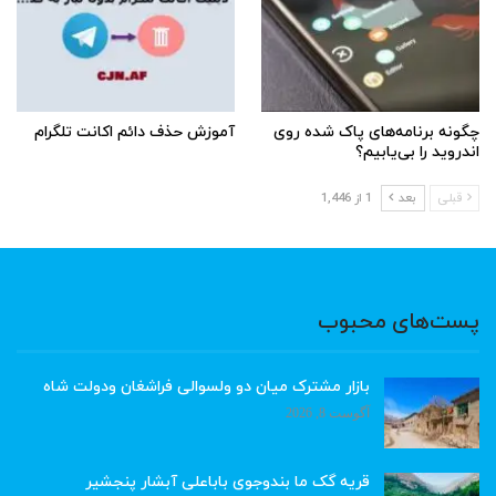
چگونه برنامه‌های پاک شده روی
آموزش حذف دائم اکانت تلگرام
اندروید را بی‌یابیم؟
قبلی
بعد
1 از 1,446
پست‌های محبوب
بازار مشترک میان دو ولسوالی فراشغان ودولت شاه
آگوست 8, 2026
قریه گک ما بندوجوی باباعلی آبشار پنجشیر