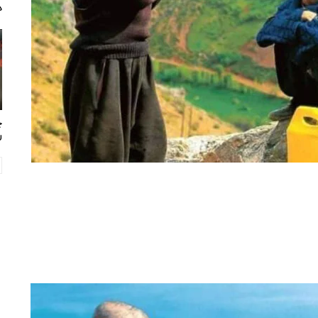
د
چ
ر