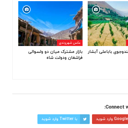
عکس شهروندی
ندوجوی باباعلی آبشار
بازار مشترک میان دو ولسوالی
فراشغان ودولت شاه
Connect w
با Twitter وارد شوید