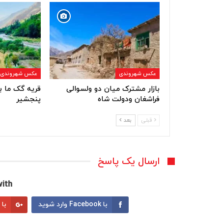
عکس شهروندی
عکس شهروندی
بازار مشترک میان دو ولسوالی
قریه گک ما ب
فراشغان ودولت شاه
پنجشیر
قبلی
بعد
ارسال یک پاسخ
ith:
با Facebook وارد شوید
با Google وارد شوید