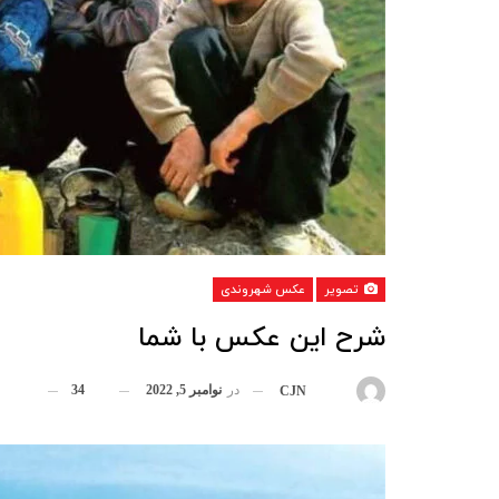
تصویر
عکس شهروندی
شرح این عکس با شما
در
نوامبر 5, 2022
34
بوسیله
CJN