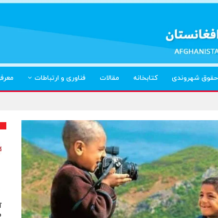
حقوق شهروندی
کتابخانه
مقالات
فناوری و ارتباطات
معرف
آ
م