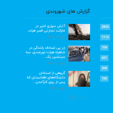
گزارش های شهروندی
آتش سوزی اخیر در
2823
مارکت تجارتی قصر هرات
ژوئن 22, 2023
1112
در پی تصادف رانندگی در
704
شاهراه هرات-تورغندی، سه
سرنشین یک…
601
ژوئن 15, 2023
200
گروهی از استادان
دانشگاه‌های افغانستان که
136
پس از روی کارآمدن…
ژوئن 6, 2023
قبلی
بعد