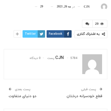
در
مه 26, 2021
29
بوسیله
CJN
29
به اشتراک گذاری
Facebook
Twitter
CJN
5784 پست
0 دیدگاه
پست قبلی
پست بعدی
قطع خودسرانه درختان
دو دنیای متفاوت