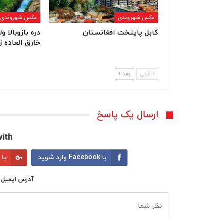
عکس شهروندی
عکس شهروندی
کابل پایتخت افغانستان
دره بازوبالا 
خارق العاده ز
قبلی
بعد
ارسال یک پاسخ
ith:
با Facebook وارد شوید
با Google وارد شوید
آدرس ایمیل 