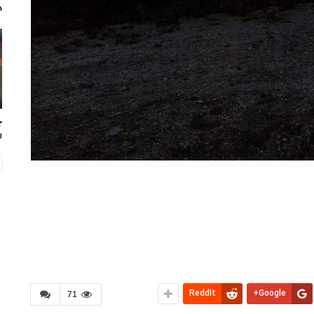
د
چ
ر
ReddIt
Google+
71